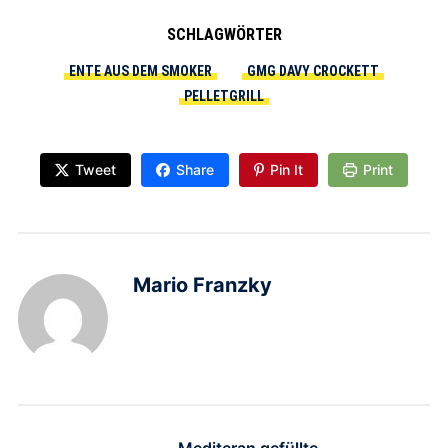
SCHLAGWÖRTER
ENTE AUS DEM SMOKER
GMG DAVY CROCKETT
PELLETGRILL
Tweet
Share
Pin It
Print
Mario Franzky