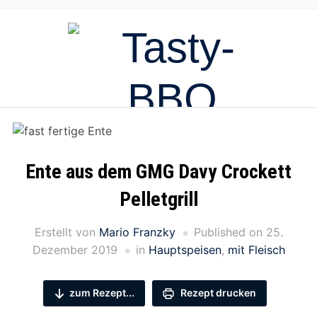
Ente aus dem GMG Davy Crockett
Pelletgrill
Erstellt von
Mario Franzky
Published on
25.
Dezember 2019
in
Hauptspeisen
,
mit Fleisch
zum Rezept...
Rezept drucken