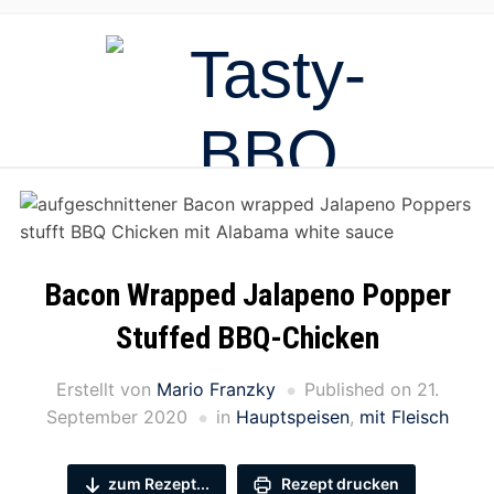
Bacon Wrapped Jalapeno Popper
Stuffed BBQ-Chicken
Erstellt von
Mario Franzky
Published on
21.
September 2020
in
Hauptspeisen
,
mit Fleisch
zum Rezept...
Rezept drucken