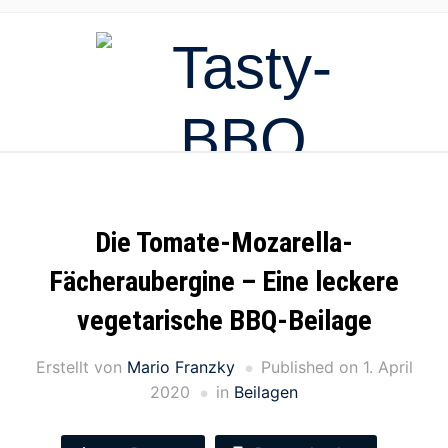
Die Tomate-Mozarella-
Fächeraubergine – Eine leckere
vegetarische BBQ-Beilage
Erstellt von
Mario Franzky
Published on
1. April
2020
in
Beilagen