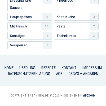
Dressing Und
Fingerfood
4
1
Saucen
Hauptspeisen
Kalte Küche
11
2
Mit Fleisch
Pasta
10
2
Sonstiges
Technikinfos
1
3
Vorspeisen
3
HOME
ÜBER UNS
REZEPTE
KONTAKT
IMPRESSUM
DATENSCHUTZERKLÄRUNG
AGB
DSGVO – ANGABEN
COPYRIGHT TASTY-BBQ.DE © 2020
— DESIGNED BY
WPZOOM