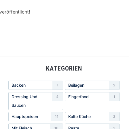
eröffentlicht!
KATEGORIEN
Backen
Beilagen
1
2
Dressing Und
Fingerfood
4
1
Saucen
Hauptspeisen
Kalte Küche
11
2
Mit Fleisch
Pasta
10
2