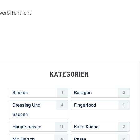
eröffentlicht!
KATEGORIEN
Backen
Beilagen
1
2
Dressing Und
Fingerfood
4
1
Saucen
Hauptspeisen
Kalte Küche
11
2
Mit Fleisch
Pasta
10
2