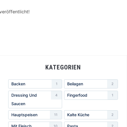
eröffentlicht!
KATEGORIEN
Backen
Beilagen
1
2
Dressing Und
Fingerfood
4
1
Saucen
Hauptspeisen
Kalte Küche
11
2
Mit Fleisch
Pasta
10
2