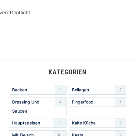
eröffentlicht!
KATEGORIEN
Backen
Beilagen
1
2
Dressing Und
Fingerfood
4
1
Saucen
Hauptspeisen
Kalte Küche
11
2
Mit Fleisch
Pasta
10
2